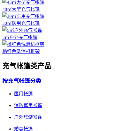
48㎡大型充气帐篷
30㎡医用充气帐篷
5㎡户外充气帐篷
橘红色洗消机框架
充气帐篷类产品
按充气帐篷分类
医用帐篷
消防军用帐篷
户外旅游帐篷
婚宴帐篷