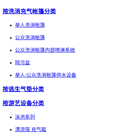
按洗消充气帐篷分类
单人洗消帐篷
公众洗消帐篷
公众洗消帐篷内部喷淋系统
除污盆
单人/公众洗消帐篷供水设备
按逃生气垫分类
按游艺设备分类
泳池系列
漂流筏 充气艇