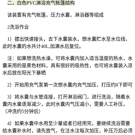
二，白色PVC淋浴充气帐篷结构
该装置有充气帐篷，压力水囊，淋浴器等组成
2洗浴作业
1）拔出快速接头，去下水囊装水，想水囊贮水至水位线，
此时水囊的水共计40L,加满水后复位。
注：如果想洗热水澡，可将水囊内加入适当温度的热水，水
囊采用的是黑色材料，具有很好的吸热性，也可将水囊装入凉
水后放在阳光下暴晒
2）开始用充气泵第一次想水囊内充气加压，打压约8下即可
3）将水囊与水管连接，打开淋浴阀门，进行洗浴，随着水
囊内水量逐渐减少，此时水囊内气压减小，需要人工补压，
（冲洗约5分钟后）
4）如果水囊中水用至少量或者已经用完，要继续洗浴需要
给水囊补水时，请先放气，在注水注每次加压，补压万后必须