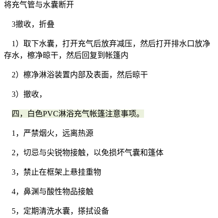
将充气管与水囊断开
3撤收，折叠
1）取下水囊，打开充气后放弃减压，然后打开排水口放净
存水，檫净晾干，然后回复到帐篷内
2）檫净淋浴装置内部及表面，然后晾干
3）撤收，
四，白色PVC淋浴充气帐篷注意事项。
1，严禁烟火，远离热源
2，切忌与尖锐物接触，以免损坏气囊和篷体
3，禁止在框架上悬挂重物
4，鼻渊与酸性物品接触
5，定期清洗水囊，搽拭设备