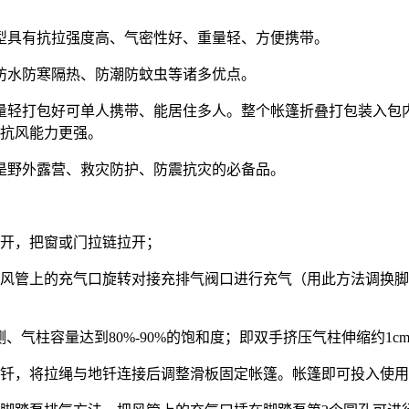
型具有抗拉强度高、气密性好、重量轻、方便携带。
防水防寒隔热、防潮防蚊虫等诸多优点。
轻打包好可单人携带、能居住多人。整个帐篷折叠打包装入包内
，抗风能力更强。
是野外露营、救灾防护、防震抗灾的必备品。
开，把窗或门拉链拉开；
风管上的充气口旋转对接充排气阀口进行充气（用此方法调换脚
测、气柱容量达到80%-90%的饱和度；即双手挤压气柱伸缩约
地钎，将拉绳与地钎连接后调整滑板固定帐篷。帐篷即可投入使