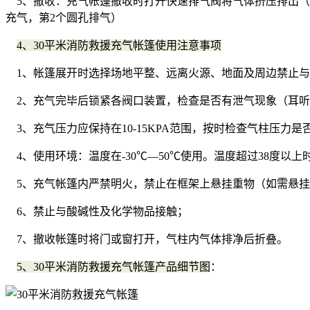
5、撤收：充气帐篷撤收时打开快速排气阀将气体挤压排出（
充气，第2个圆孔排气）
4、30平米消防救援充气帐篷使用注意事项
1、帐篷展开时选择场地平整、远离火源、地面及周边禁止与
2、充气完毕后锁紧各阀口装置，检查是否有泄气现象（耳听
3、充气压力应保持在10-15KPA范围，按时检查气柱压力
4、使用环境：温度在-30℃—50℃使用。温度超过38度以
5、充气帐篷内严禁明火，禁止在框架上悬挂重物（如需悬挂
6、禁止与酸碱性及化学物品接触；
7、撤收帐篷时将门或窗打开，气柱内气体排净后折叠。
5、30平米消防救援充气帐篷产品细节图
：