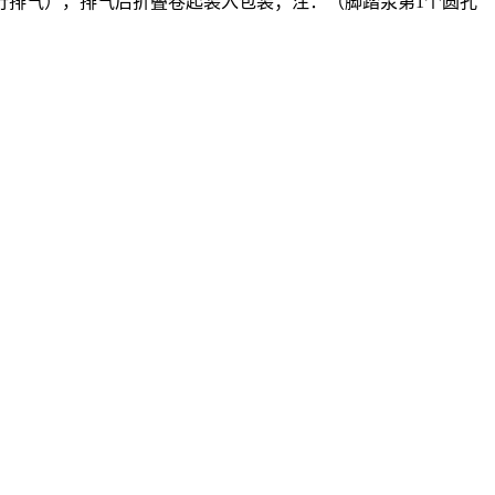
行排气），排气后折叠卷起装入包装；注：（脚踏泵第1个圆孔