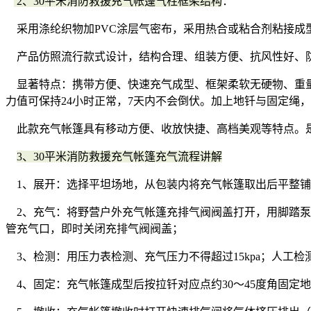
2、30平米消防救援充气帐篷气柱框架结构
：
采用涤纶织物加PVC涂层气密布，采用热合或粘合剂粘接成
产品仿照流行款式设计，结构合理、组装方便、抗风性好、
显著特点：携带方便、快速充气成型、框架柔软无硬物、重量
力值可保持24小时正常，7天内不会倒伏。加上地钎与固定绳
此款充气帐篷具有移动方便、收放快捷、高档美观等特点。
3、30平米消防救援充气帐篷充气流程讲解
1、展开：选择平坦场地，从包装内将充气帐篷取出后平整铺
2、充气：将野营户外充气帐篷充排气阀阀盖打开，用脚踏泵
管充气口，即时关闭充排气阀阀盖；
3、检测：用压力表检测、充气压力不得超过15kpa；人工检
4、固定：充气帐篷成型后按拉钎对应点约30～45度角固定