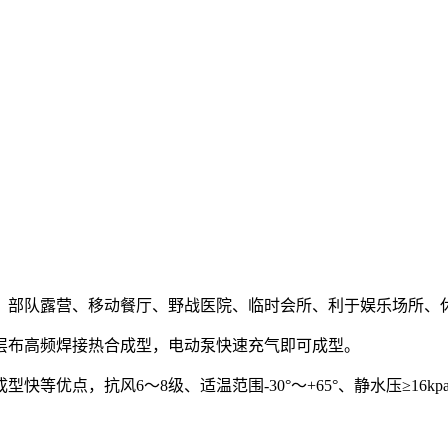
部队露营、移动餐厅、野战医院、临时会所、利于娱乐场所、
层布高频焊接热合成型，电动泵快速充气即可成型。
，抗风6～8级、适温范围-30°～+65°、静水压≥16kpa、