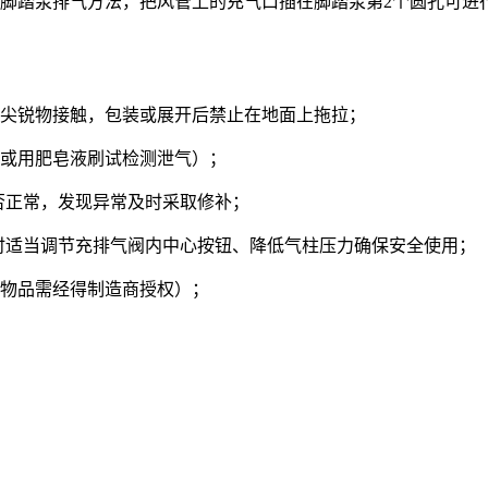
脚踏泵排气方法，把风管上的充气口插在脚踏泵第2个圆孔可进
尖锐物接触，包装或展开后禁止在地面上拖拉；
或用肥皂液刷试检测泄气）；
是否正常，发现异常及时采取修补；
上时适当调节充排气阀内中心按钮、降低气柱压力确保安全使用；
物品需经得制造商授权）；