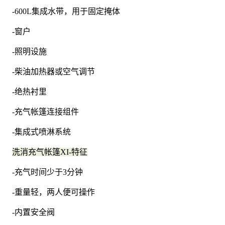
-600L集成水带，用于固定掩体
-窗户
-照明设施
-柴油加热器或空气调节
-绝热衬里
-充气帐篷连接组件
-集成式喷淋系统
洗消充气帐篷XI-特征
-充气时间少于3分钟
-重量轻，两人便可操作
-内置安全阀